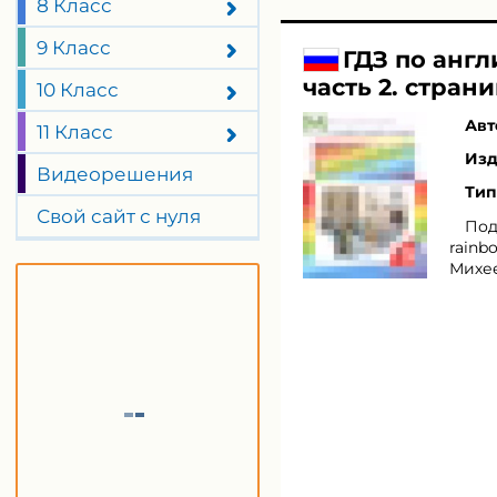
8 Класс
9 Класс
ГДЗ по англ
часть 2. страни
10 Класс
Авт
11 Класс
Изд
Видеорешения
Тип
Свой сайт с нуля
Под
rainb
Михее