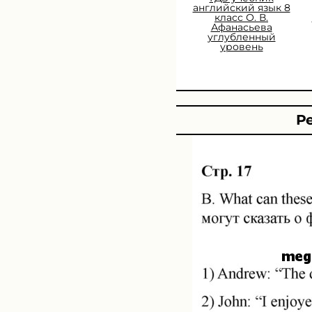
английский язык 8
класс О. В.
Афанасьева
углубленный
уровень
Ре