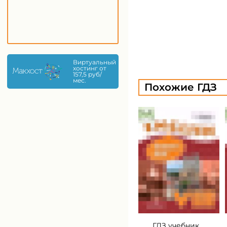
Виртуальный
хостинг от
157,5 руб/
мес.
Похожие ГДЗ
ГДЗ учебник