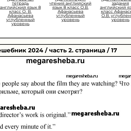
тетрадь
чтения английский
задания
английский язык 8
язык 8 класс О.В.
английский я
класс О. В.
Афанасьева
класс Афанас
Афанасьева
углубленный
О.В. углубле
углубленный
уровень
уровень
уровень
шебник 2024 / часть 2. страница / 17