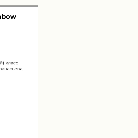
inbow
й) класс
Афанасьева,