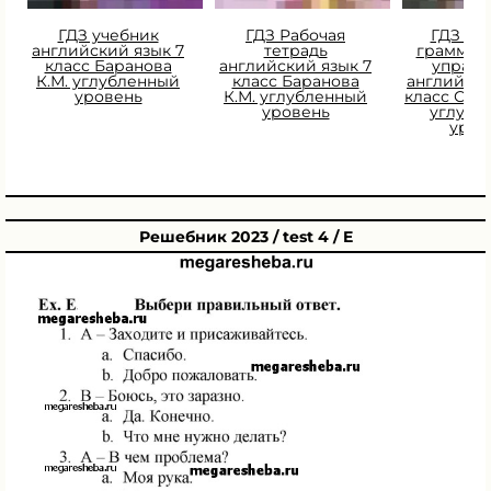
ГДЗ учебник
ГДЗ Рабочая
ГДЗ Сб
английский язык 7
тетрадь
граммат
класс Баранова
английский язык 7
упраж
К.М. углубленный
класс Баранова
английски
уровень
К.М. углубленный
класс Сми
уровень
углубл
уров
Решебник 2023 / test 4 / E