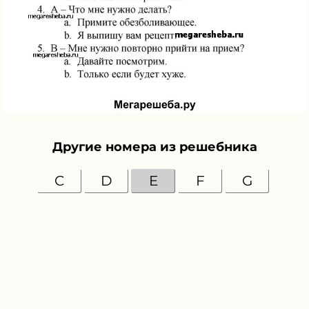
Другие номера из решебника
C
D
E
F
G