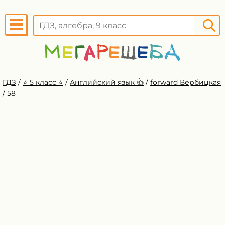
ГДЗ
/
⭐️ 5 класс ⭐️
/
Английский язык 👍
/
forward Вербицкая
/
58