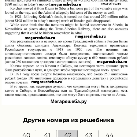
Другие номера из решебника
40
41
42
43
44