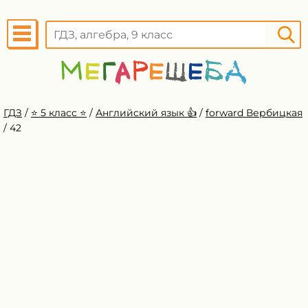
ГДЗ
/
⭐️ 5 класс ⭐️
/
Английский язык 👍
/
forward Вербицкая
/
42