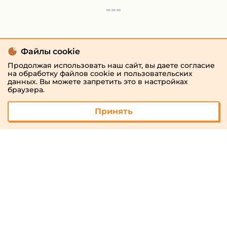
Файлы cookie
Продолжая использовать наш сайт, вы даете согласие
на обработку файлов cookie и пользовательских
данных. Вы можете запретить это в настройках
браузера.
Принять
© 2026 «megaresheba.ru»
admin@megaresheba.ru
Виртуальный
хостинг от
157,5 руб/
мес.