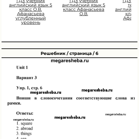
ГДЗ учебник
ГДЗ учебник
ГДЗ Ра
английский язык 5
английский язык 5
тетр
класс О.В.
класс Афанасьева
английски
Афанасьева
О.В.
класс 
углубленный
Афана
уровень
Решебник / страница / 6