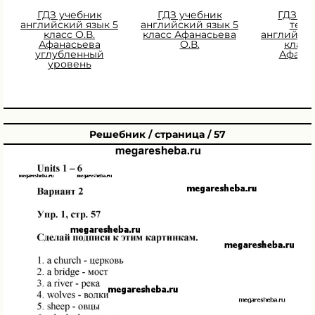
ГДЗ учебник
ГДЗ учебник
ГДЗ Ра
английский язык 5
английский язык 5
тетр
класс О.В.
класс Афанасьева
английски
Афанасьева
О.В.
класс 
углубленный
Афана
уровень
Решебник / страница / 57