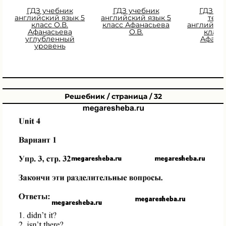
ГДЗ учебник
ГДЗ учебник
ГДЗ Ра
английский язык 5
английский язык 5
тетр
класс О.В.
класс Афанасьева
английски
Афанасьева
О.В.
класс 
углубленный
Афана
уровень
Решебник / страница / 32