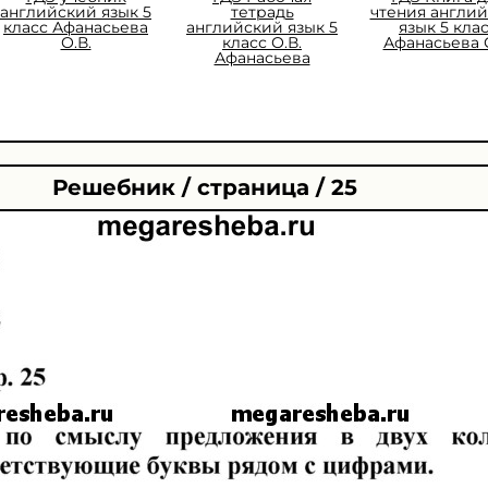
английский язык 5
тетрадь
чтения англи
класс Афанасьева
английский язык 5
язык 5 кла
О.В.
класс О.В.
Афанасьева О
Афанасьева
Решебник / страница / 25