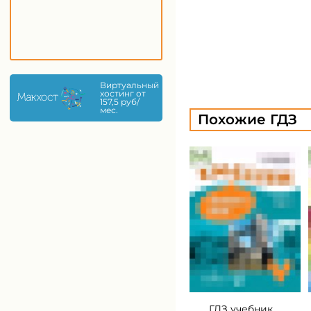
Виртуальный
хостинг от
157,5 руб/
мес.
Похожие ГДЗ
ГДЗ учебник