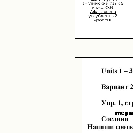
английский язык 5
класс О.В.
Афанасьева
углубленный
уровень