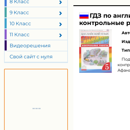
8 Класс
9 Класс
ГДЗ по англ
контрольные р
10 Класс
Авт
11 Класс
Изд
Видеорешения
Тип
Свой сайт с нуля
Под
контр
Афана