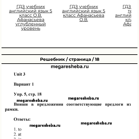
ГДЗ учебник
ГДЗ учебник
ГДЗ Ра
английский язык 5
английский язык 5
тетр
класс О.В.
класс Афанасьева
английски
Афанасьева
О.В.
класс 
углубленный
Афана
уровень
Решебник / страница / 18