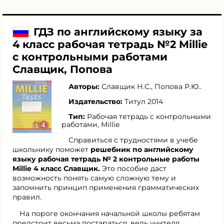
ГДЗ по английскому языку за
4 класс рабочая тетрадь №2 Millie
с контрольными работами
Славщик, Попова
Авторы:
Славщик Н.С.
,
Попова Р.Ю.
.
Издательство:
Титул 2014
Тип:
Рабочая тетрадь с контрольными
работами, Millie
Справиться с трудностями в учебе
школьнику поможет
решебник по английскому
языку рабочая тетрадь № 2 контрольные работы
Millie 4 класс Славщик.
Это пособие даст
возможность понять самую сложную тему и
запомнить принцип применения грамматических
правил.
На пороге окончания начальной школы ребятам
предстоит весьма постараться, ведь учителя