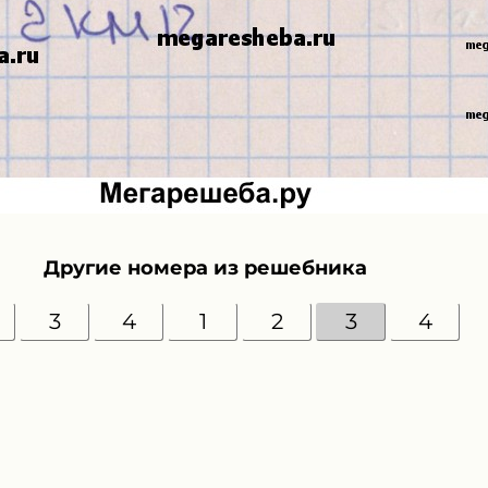
Другие номера из решебника
3
4
1
2
3
4