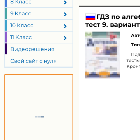
8 Класс
9 Класс
ГДЗ по алг
тест 9. вариант 
10 Класс
Авт
11 Класс
Тип
Видеорешения
Под
тесты
Свой сайт с нуля
Кронг