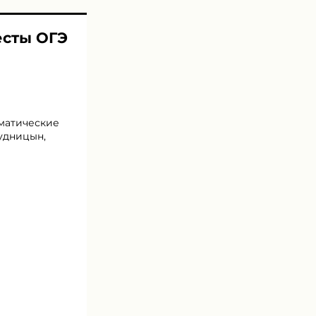
есты ОГЭ
ематические
Дудницын,