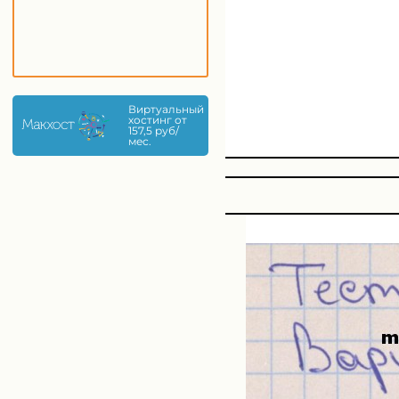
Виртуальный
хостинг от
157,5 руб/
мес.