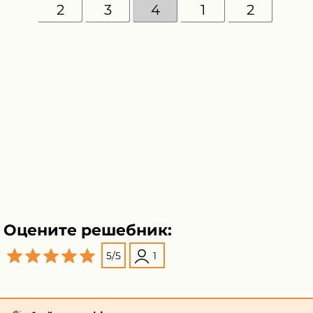
2
3
4
1
2
Оцените решебник:
5
/
5
1