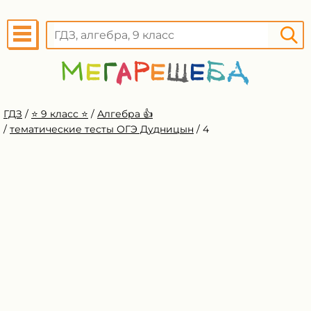
ГДЗ
/
⭐️ 9 класс ⭐️
/
Алгебра 👍
/
тематические тесты ОГЭ Дудницын
/
4