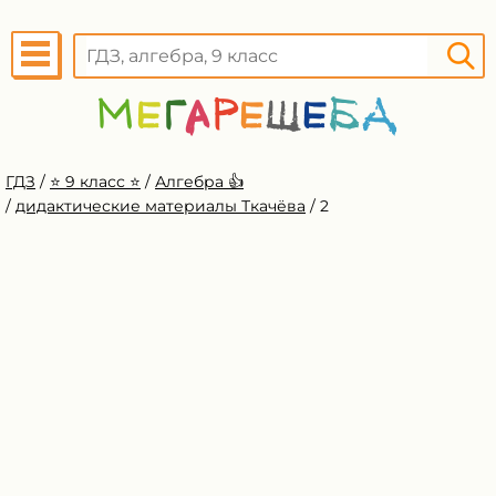
ГДЗ
/
⭐️ 9 класс ⭐️
/
Алгебра 👍
/
дидактические материалы Ткачёва
/
2