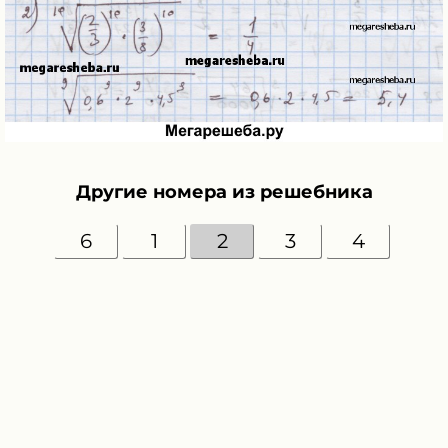
Другие номера из решебника
6
1
2
3
4