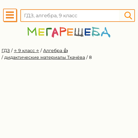
ГДЗ
/
⭐️ 9 класс ⭐️
/
Алгебра 👍
/
дидактические материалы Ткачёва
/
8