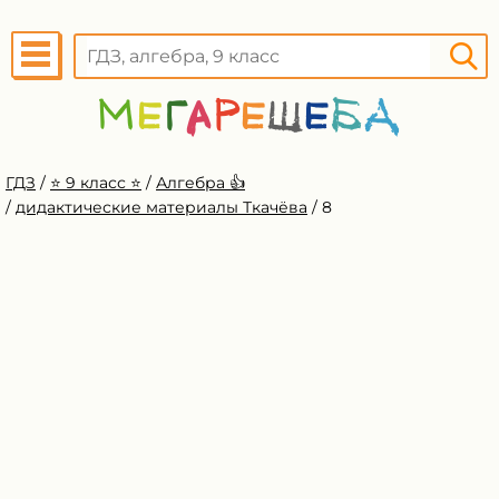
ГДЗ
/
⭐️ 9 класс ⭐️
/
Алгебра 👍
/
дидактические материалы Ткачёва
/
8