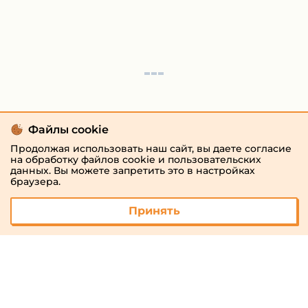
Файлы cookie
Продолжая использовать наш сайт, вы даете согласие
на обработку файлов cookie и пользовательских
данных. Вы можете запретить это в настройках
браузера.
Принять
© 2026 «megaresheba.ru»
admin@megaresheba.ru
Виртуальный
хостинг от
157,5 руб/
мес.