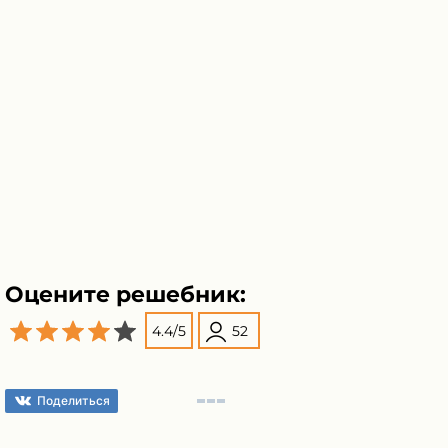
Оцените решебник:
4.4
/
5
52
Поделиться