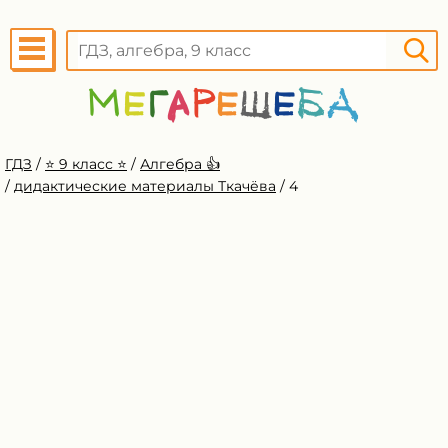
ГДЗ
/
⭐️ 9 класс ⭐️
/
Алгебра 👍
/
дидактические материалы Ткачёва
/
4