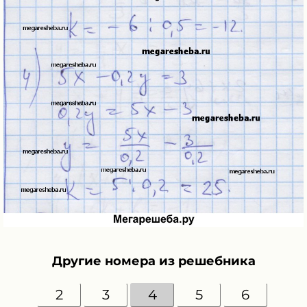
Другие номера из решебника
2
3
4
5
6