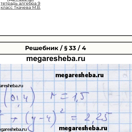
тетрадь алгебра 9
класс Ткачева М.В.
Решебник / § 33 / 4