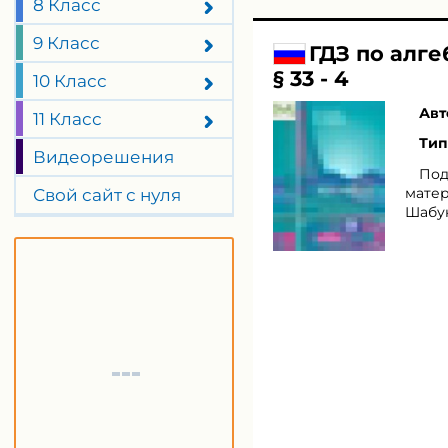
8 Класс
9 Класс
ГДЗ по алг
§ 33 - 4
10 Класс
Авт
11 Класс
Тип
Видеорешения
Под
матер
Свой сайт с нуля
Шабун