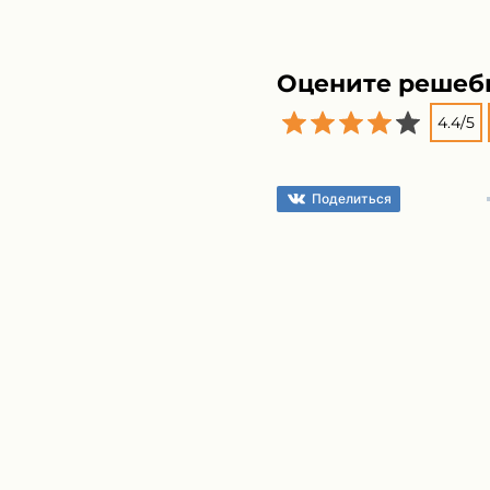
Оцените решеб
4.4
/
5
Поделиться