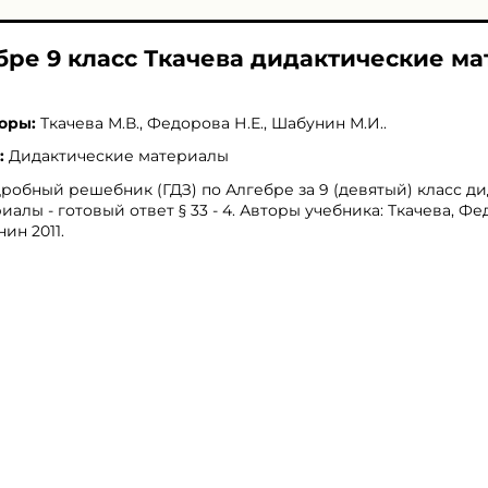
ебре 9 класс Ткачева дидактические м
оры:
Ткачева М.В.
,
Федорова Н.Е.
,
Шабунин М.И.
.
:
Дидактические материалы
робный решебник (ГДЗ) по Алгебре за 9 (девятый) класс д
иалы - готовый ответ § 33 - 4. Авторы учебника: Ткачева, Фе
ин 2011.