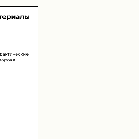
атериалы
идактические
дорова,