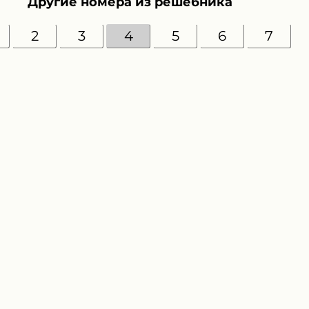
Другие номера из решебника
2
3
4
5
6
7