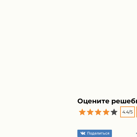
Оцените решеб
4.4
/
5
Поделиться