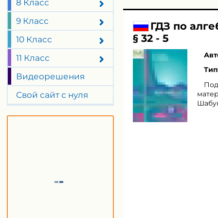
8 Класс
9 Класс
ГДЗ по алг
§ 32 - 5
10 Класс
Авт
11 Класс
Тип
Видеорешения
Под
матер
Свой сайт с нуля
Шабун