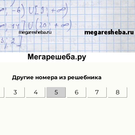
Другие номера из решебника
3
4
5
6
7
8