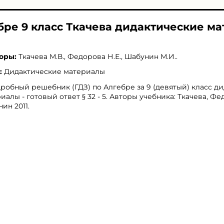
ебре 9 класс Ткачева дидактические м
оры:
Ткачева М.В.
,
Федорова Н.Е.
,
Шабунин М.И.
.
:
Дидактические материалы
робный решебник (ГДЗ) по Алгебре за 9 (девятый) класс д
иалы - готовый ответ § 32 - 5. Авторы учебника: Ткачева, Фе
ин 2011.