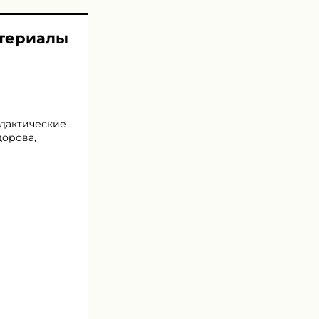
атериалы
идактические
дорова,