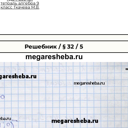
тетрадь алгебра 9
класс Ткачева М.В.
Решебник / § 32 / 5