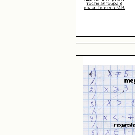
тесты алгебра 9
класс Ткачева М.В.