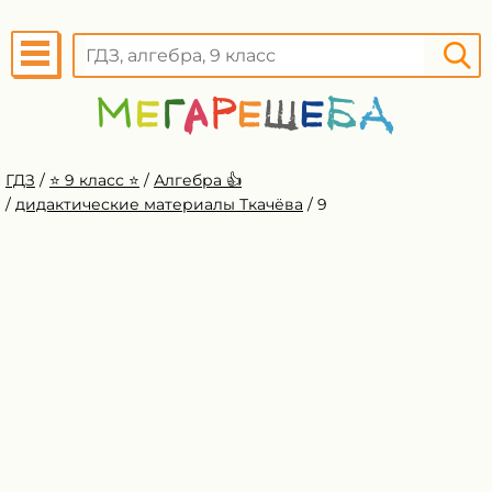
ГДЗ
/
⭐️ 9 класс ⭐️
/
Алгебра 👍
/
дидактические материалы Ткачёва
/
9