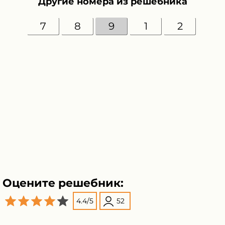
Другие номера из решебника
7
8
9
1
2
Оцените решебник:
4.4
/
5
52