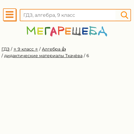
ГДЗ
/
⭐️ 9 класс ⭐️
/
Алгебра 👍
/
дидактические материалы Ткачёва
/
6