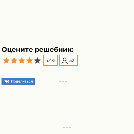
Оцените решебник:
4.4
/
5
52
Поделиться