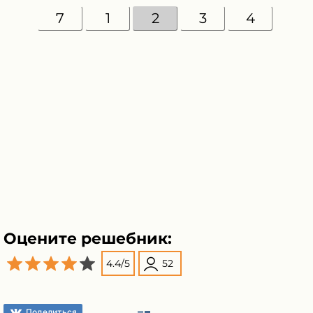
7
1
2
3
4
Оцените решебник:
4.4
/
5
52
Поделиться