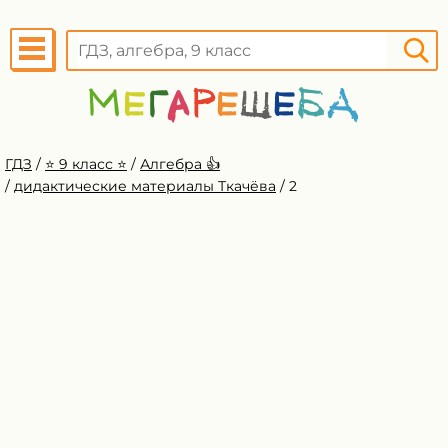
ГДЗ
/
⭐️ 9 класс ⭐️
/
Алгебра 👍
/
дидактические материалы Ткачёва
/
2