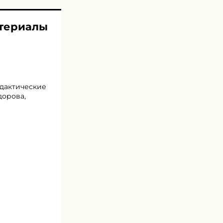
атериалы
идактические
дорова,