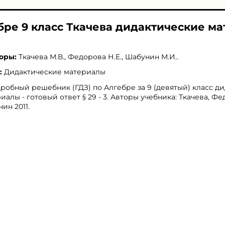
ебре 9 класс Ткачева дидактические м
оры:
Ткачева М.В.
,
Федорова Н.Е.
,
Шабунин М.И.
.
:
Дидактические материалы
робный решебник (ГДЗ) по Алгебре за 9 (девятый) класс д
иалы - готовый ответ § 29 - 3. Авторы учебника: Ткачева, Фе
ин 2011.