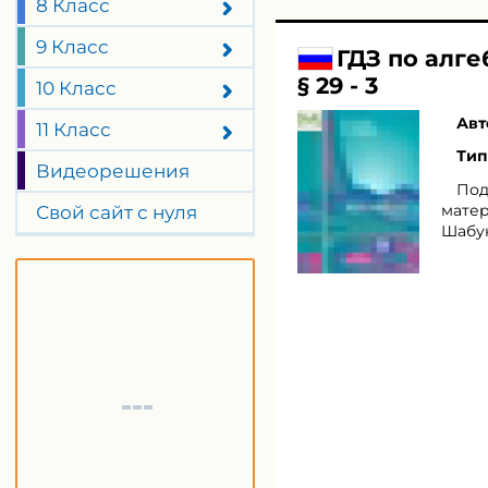
8 Класс
9 Класс
ГДЗ по алг
§ 29 - 3
10 Класс
Авт
11 Класс
Тип
Видеорешения
Под
матер
Свой сайт с нуля
Шабун