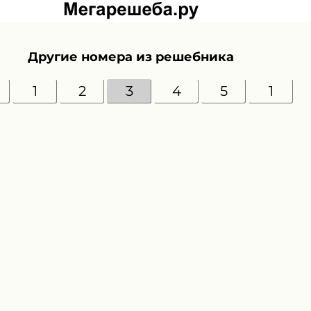
Другие номера из решебника
1
2
3
4
5
1