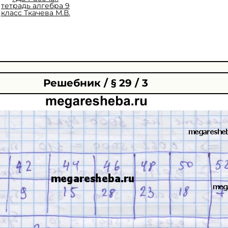
тетрадь алгебра 9
класс Ткачева М.В.
Решебник / § 29 / 3