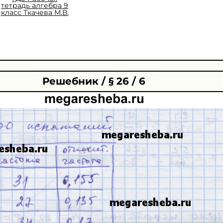
тетрадь алгебра 9
класс Ткачева М.В.
Решебник / § 26 / 6