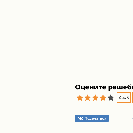
Оцените решеб
4.4
/
5
Поделиться