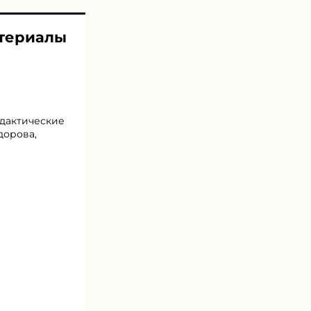
атериалы
идактические
дорова,