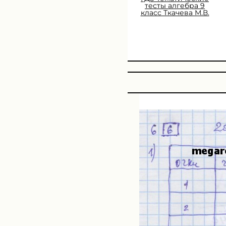
тесты алгебра 9
класс Ткачева М.В.