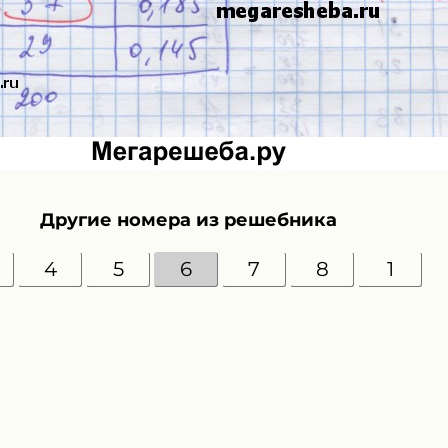
Другие номера из решебника
4
5
6
7
8
1