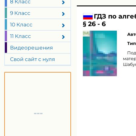
8 Класс
9 Класс
ГДЗ по алг
§ 26 - 6
10 Класс
Авт
11 Класс
Тип
Видеорешения
Под
матер
Свой сайт с нуля
Шабун