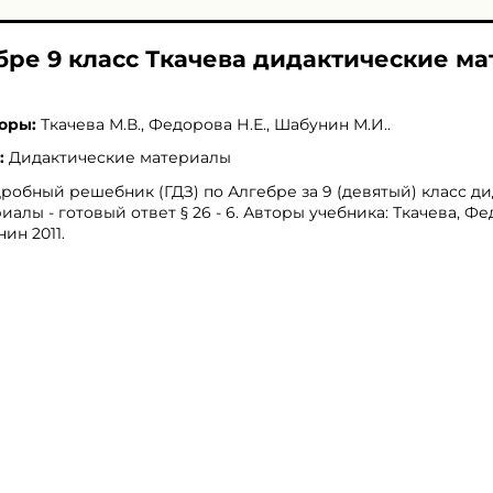
ебре 9 класс Ткачева дидактические м
оры:
Ткачева М.В.
,
Федорова Н.Е.
,
Шабунин М.И.
.
:
Дидактические материалы
робный решебник (ГДЗ) по Алгебре за 9 (девятый) класс д
иалы - готовый ответ § 26 - 6. Авторы учебника: Ткачева, Фе
ин 2011.