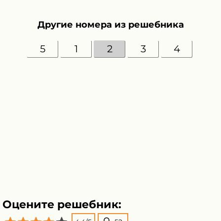
Другие номера из решебника
5
1
2
3
4
Оцените решебник: