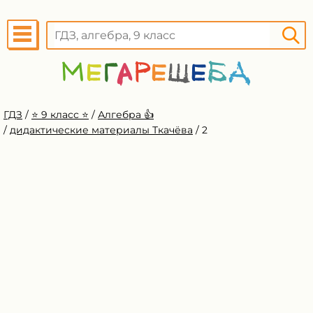
ГДЗ
/
⭐️ 9 класс ⭐️
/
Алгебра 👍
/
дидактические материалы Ткачёва
/
2