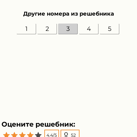
Другие номера из решебника
1
2
3
4
5
Оцените решебник:
4.4
/
5
52