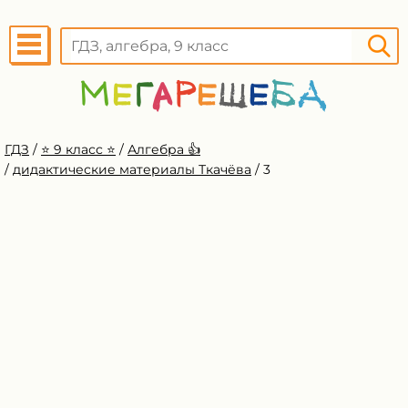
ГДЗ
/
⭐️ 9 класс ⭐️
/
Алгебра 👍
/
дидактические материалы Ткачёва
/
3