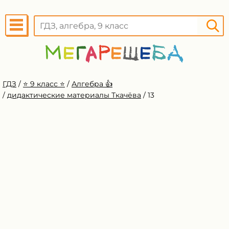
ГДЗ
/
⭐️ 9 класс ⭐️
/
Алгебра 👍
/
дидактические материалы Ткачёва
/
13