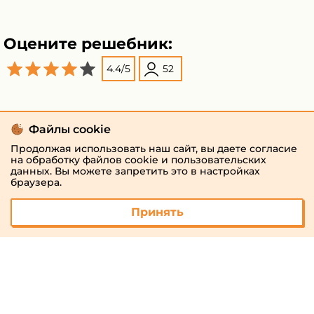
Оцените решебник:
4.4
/
5
52
Файлы cookie
Продолжая использовать наш сайт, вы даете согласие
на обработку файлов cookie и пользовательских
данных. Вы можете запретить это в настройках
браузера.
Принять
© 2026 «megaresheba.ru»
admin@megaresheba.ru
Виртуальный
хостинг от
157,5 руб/
мес.