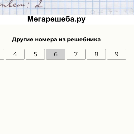
Другие номера из решебника
4
5
6
7
8
9