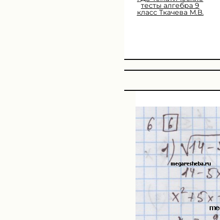
тесты алгебра 9
класс Ткачева М.В.