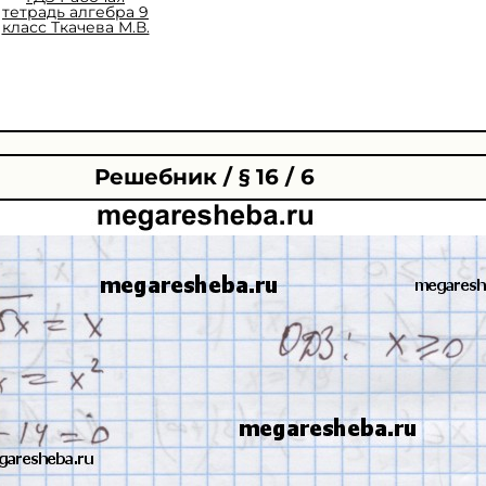
тетрадь алгебра 9
класс Ткачева М.В.
Решебник / § 16 / 6