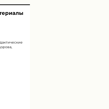
атериалы
идактические
дорова,