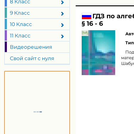
8 Класс
9 Класс
ГДЗ по алг
§ 16 - 6
10 Класс
Авт
11 Класс
Тип
Видеорешения
Под
матер
Свой сайт с нуля
Шабун