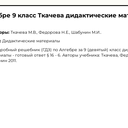
ебре 9 класс Ткачева дидактические м
оры:
Ткачева М.В.
,
Федорова Н.Е.
,
Шабунин М.И.
.
:
Дидактические материалы
робный решебник (ГДЗ) по Алгебре за 9 (девятый) класс д
иалы - готовый ответ § 16 - 6. Авторы учебника: Ткачева, Фе
ин 2011.