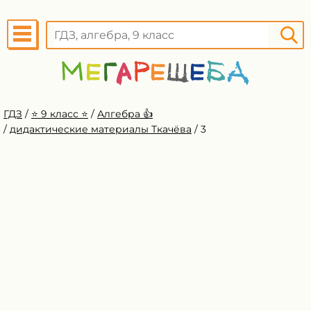
ГДЗ
/
⭐️ 9 класс ⭐️
/
Алгебра 👍
/
дидактические материалы Ткачёва
/
3