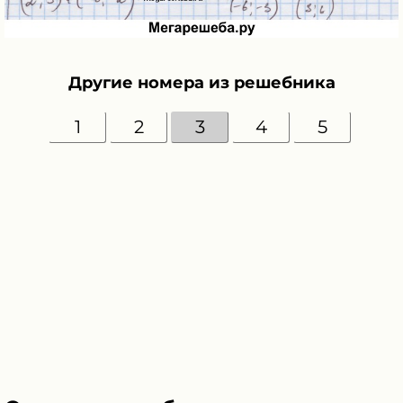
Другие номера из решебника
1
2
3
4
5