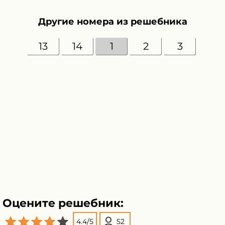
Другие номера из решебника
13
14
1
2
3
Оцените решебник:
4.4
/
5
52