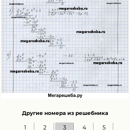
Другие номера из решебника
1
2
3
4
5