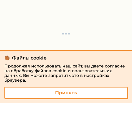
Файлы cookie
Продолжая использовать наш сайт, вы даете согласие
на обработку файлов cookie и пользовательских
данных. Вы можете запретить это в настройках
браузера.
Принять
© 2026 «megaresheba.ru»
admin@megaresheba.ru
Виртуальный
хостинг от
157,5 руб/