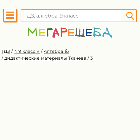
ГДЗ
/
⭐️ 9 класс ⭐️
/
Алгебра 👍
/
дидактические материалы Ткачёва
/
3