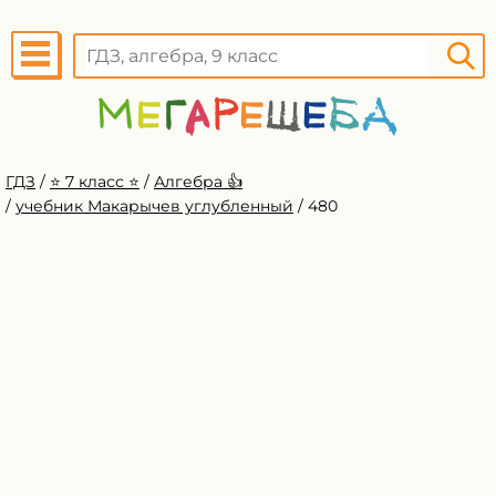
ГДЗ
/
⭐️ 7 класс ⭐️
/
Алгебра 👍
/
учебник Макарычев углубленный
/
480