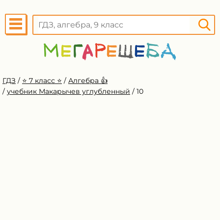
ГДЗ
/
⭐️ 7 класс ⭐️
/
Алгебра 👍
/
учебник Макарычев углубленный
/
10